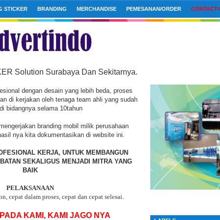
G STICKER
BRANDING
MERCHANDISE
PEMESANAN/ORDER
CONTACT-
ER Solution Surabaya Dan Sekitarnya.
fesional dengan desain yang lebih beda, proses
 di kerjakan oleh tenaga team ahli yang sudah
h di bidangnya selama 10tahun
 mengerjakan branding mobil milik perusahaan
sil nya kita dokumentasikan di website ini.
FESIONAL KERJA, UNTUK MEMBANGUN
BATAN SEKALIGUS MENJADI MITRA YANG
BAIK
PELAKSANAAN
, cepat dalam proses, cepat dan cepat selesai.
 PADA KAMI, KAMI JAGO NYA