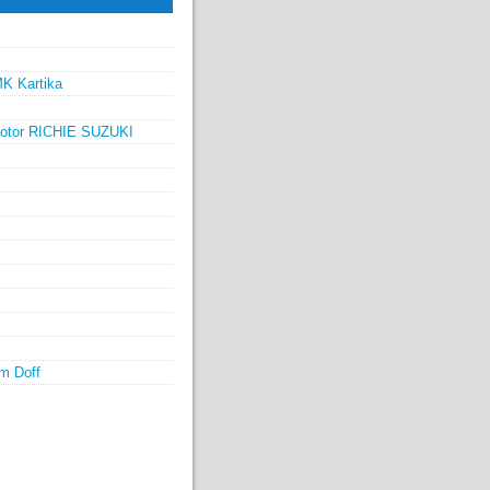
MK Kartika
 Motor RICHIE SUZUKI
m Doff