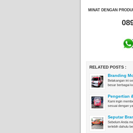
MINAT DENGAN PRODUK
08
RELATED POSTS :
Branding Mo
Belakangan ini se
besar berbagai 
Pengertian 
Kami ingin membe
sesuai dengan y
Seputar Bra
Sebelum Anda me
terlebih dahulu 